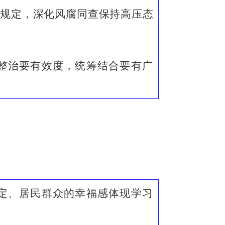
规定，深化风腐同查保持高压态
整治要有效度，统筹结合要有广
定、居民群众的幸福感体现学习