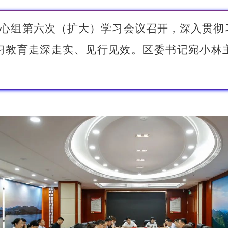
中心组第六次（扩大）学习会议召开，深入贯
习教育走深走实、见行见效。区委书记宛小林