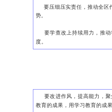
要压细压实责任，推动全区
势。
要学查改上持续用力，推动
度。
要改进作风，提高能力，聚
教育的成果，用学习教育的成