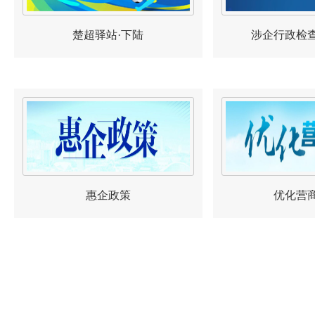
楚超驿站·下陆
涉企行政检
惠企政策
优化营