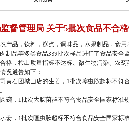
监督管理局 关于5批次食品不合
农产品
，饮料，糕点，调味品，水果制品，食用
肉制品
等多
类食品
339
批次样品进行了食品安全
合格，检出质量指标不达标、微生物污染、
农药
情况通告如下：
司黄石团城山店的生姜，
1批次噻虫胺
超标
不符
。
圆碗
，
1批次大肠菌群不符合食品安全国家标准
水姜，
1批次噻虫胺
超标
不符合食品安全国家标