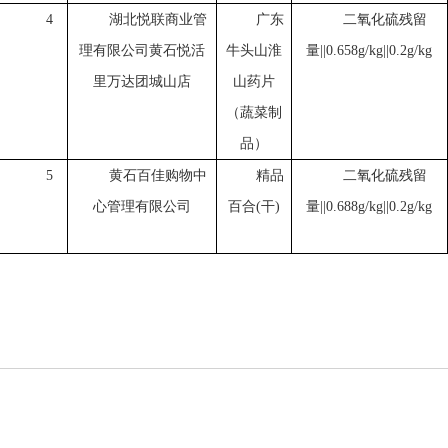
4
湖北悦联商业管
广东
二氧化硫残留
理有限公司黄石悦活
牛头山淮
量
||0.658g/kg||0.2g/kg
里万达团城山店
山药片
（蔬菜制
品）
5
黄石百佳购物中
精品
二氧化硫残留
心管理有限公司
百合
(干)
量
||0.688g/kg||0.2g/kg