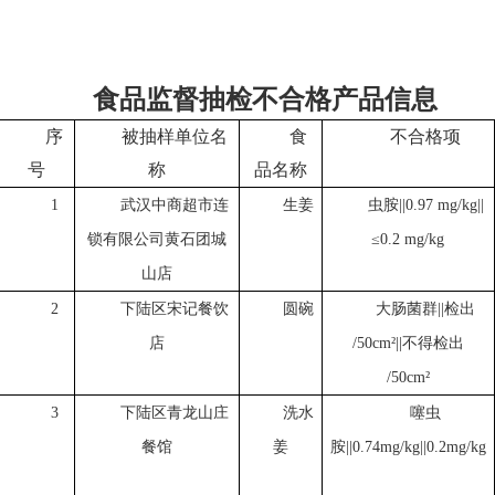
食品监督抽检不合格产品信息
序
被抽样单位名
食
不合格项
号
称
品名称
1
武汉中商超市连
生姜
虫胺
||0.97 mg/kg||
锁有限公司黄石团城
≤0.2 mg/kg
山店
2
下陆区宋记餐饮
圆碗
大肠菌群
||检出
店
/50cm²||不得检出
/50cm²
3
下陆区青龙山庄
洗水
噻虫
餐馆
姜
胺
||0.74mg/kg||0.2mg/kg