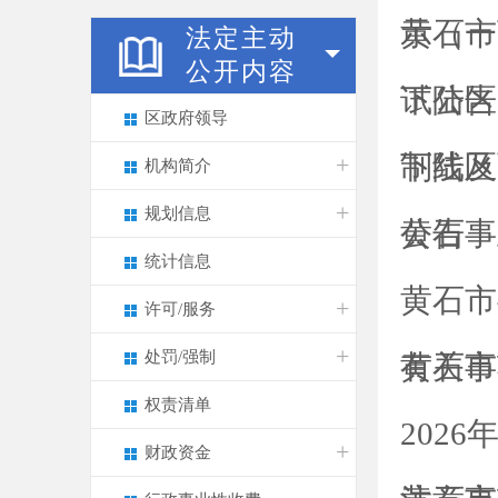
示（一
黄石市
法定主动
公开内容
试公告
下陆区
区政府领导
制线及
下陆区
机构简介
规划信息
公告
黄石事
统计信息
黄石市
许可/服务
处罚/强制
有关事
黄石市
权责清单
202
财政资金