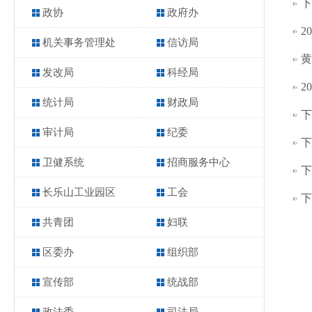
下
政协
政府办
2
机关事务管理处
信访局
黄
发改局
科经局
2
统计局
财政局
下
审计局
纪委
下
卫健系统
招商服务中心
下
长乐山工业园区
工会
下
共青团
妇联
区委办
组织部
宣传部
统战部