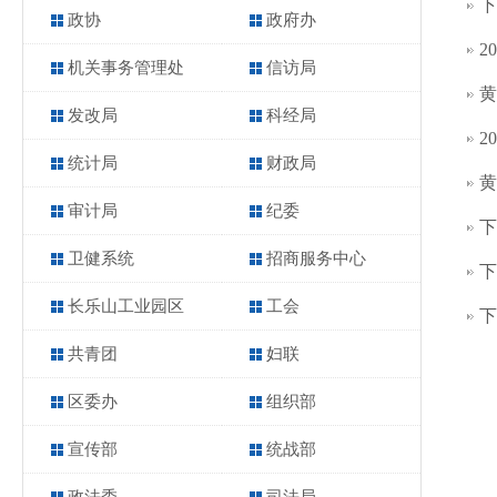
下
政协
政府办
2
机关事务管理处
信访局
黄
发改局
科经局
2
统计局
财政局
黄
审计局
纪委
下
卫健系统
招商服务中心
下
长乐山工业园区
工会
下
共青团
妇联
区委办
组织部
宣传部
统战部